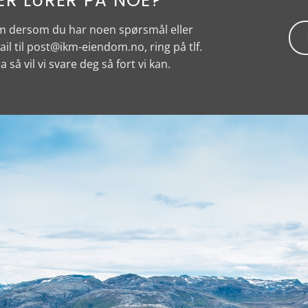
ER LURER PÅ NOE?
om dersom du har noen spørsmål eller
il til
post@ikm-eiendom.no
, ring på tlf.
a så vil vi svare deg så fort vi kan.