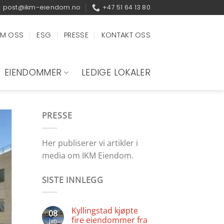
post@ikm-eiendom.no
+47 51 64 13 80
M OSS
ESG
PRESSE
KONTAKT OSS
EIENDOMMER
LEDIGE LOKALER
PRESSE
Her publiserer vi artikler i
media om IKM Eiendom.
SISTE INNLEGG
Kyllingstad kjøpte
08
fire eiendommer fra
jan