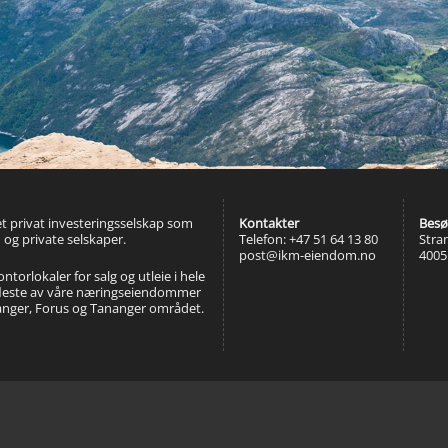
t privat investeringsselskap som
Kontakter
Besø
 og private selskaper.
Telefon: +47 51 64 13 80
Stra
post@ikm-eiendom.no
4005
torlokaler for salg og utleie i hele
fleste av våre næringseiendommer
avanger, Forus og Tananger området.