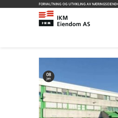
Skip
FORVALTNING OG UTVIKLING AV NÆRINGSEIEN
to
content
08
jan