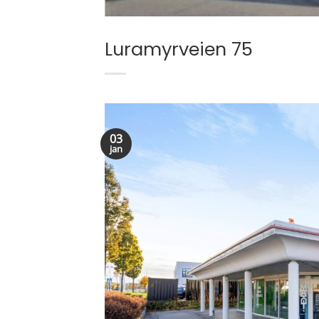
Luramyrveien 75
03
jan