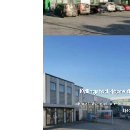
t
Kyllingstad kjøpte
l for
Bare halvannet år etter at
kjø