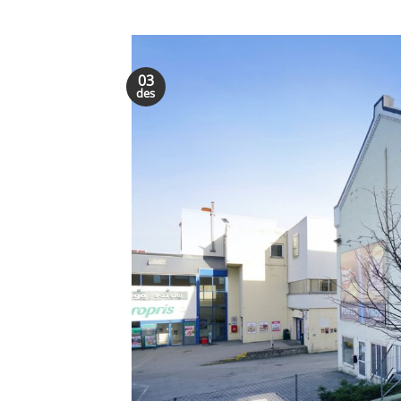
03
des