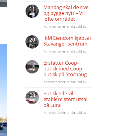
500
Her
er
millioner
kjem
Mandag skal de rive
gode
11
det
og bygge nytt – Vil
muligheter
aug
store
for
løfte området
endringar
oss
Kommentarer er skrudd av
for
som
Mandag
har
skal
IKM Eiendom kjøpte i
likviditet
20
de
Stavanger sentrum
apr
rive
Kommentarer er skrudd av
for
og
IKM
bygge
Eiendom
Erstatter Coop-
nytt
12
kjøpte
butikk med Coop-
–
aug
i
Vil
butikk på Storhaug
Stavanger
løfte
Kommentarer er skrudd av
for
sentrum
området
Erstatter
Coop-
Butikkjede vil
08
butikk
etablere stort utsal
aug
med
på Lura
Coop-
Kommentarer er skrudd av
for
butikk
Butikkjede
på
vil
Storhaug
etablere
stort