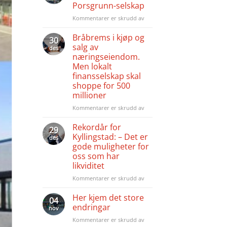
Porsgrunn-selskap
Kommentarer er skrudd av
for
Kyllingstad
kjøpte
Bråbrems i kjøp og
30
fire
salg av
des
eiendommer
næringseiendom.
fra
Men lokalt
Porsgrunn-
finansselskap skal
selskap
shoppe for 500
millioner
Kommentarer er skrudd av
for
Bråbrems
i
Rekordår for
29
kjøp
Kyllingstad: – Det er
des
og
gode muligheter for
salg
oss som har
av
likviditet
næringseiendom.
Men
Kommentarer er skrudd av
for
lokalt
Rekordår
finansselskap
for
Her kjem det store
04
skal
Kyllingstad:
endringar
nov
shoppe
–
Kommentarer er skrudd av
for
for
Det