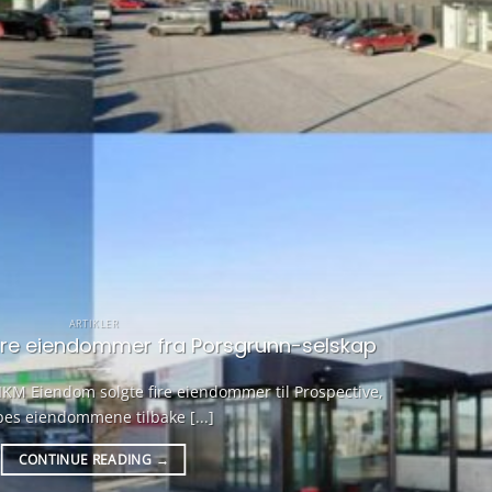
ARTIKLER
 fire eiendommer fra Porsgrunn-selskap
 IKM Eiendom solgte fire eiendommer til Prospective,
pes eiendommene tilbake [...]
CONTINUE READING
→