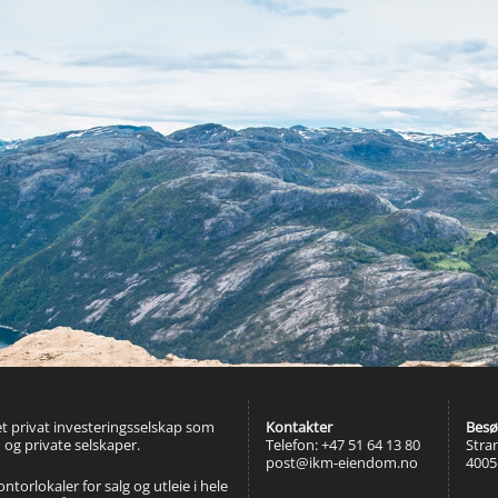
t privat investeringsselskap som
Kontakter
Besø
 og private selskaper.
Telefon: +47 51 64 13 80
Stra
post@ikm-eiendom.no
4005
torlokaler for salg og utleie i hele