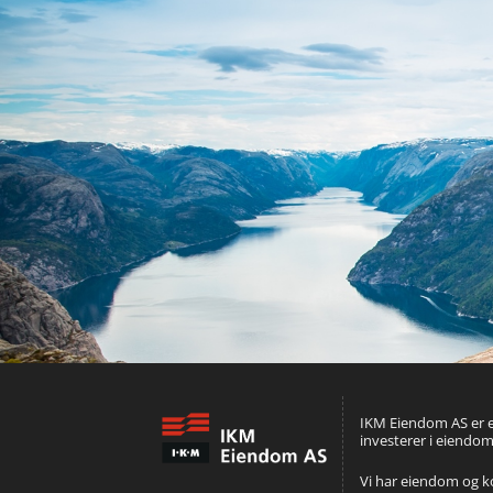
IKM Eiendom AS er e
investerer i eiendom
Vi har eiendom og kon