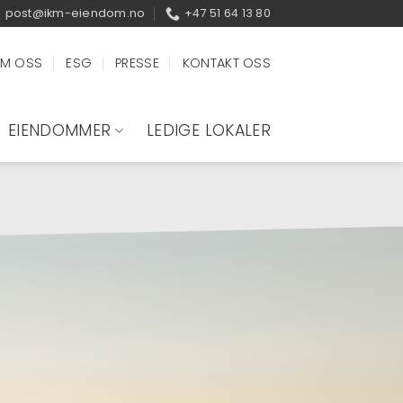
post@ikm-eiendom.no
+47 51 64 13 80
M OSS
ESG
PRESSE
KONTAKT OSS
EIENDOMMER
LEDIGE LOKALER