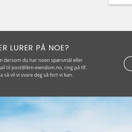
ER LURER PÅ NOE?
om dersom du har noen spørsmål eller
il til
post@ikm-eiendom.no
, ring på tlf.
a så vil vi svare deg så fort vi kan.