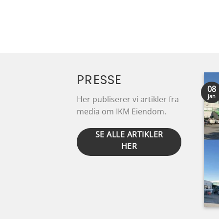
PRESSE
08
08
aug
jan
Her publiserer vi artikler fra
Butikkjede vil etablere
media om IKM Eiendom.
stort utsal på Lura
SE ALLE ARTIKLER
Grossistkjeda Storcash
HER
treng meir plass, og
planlegg å flytte frå lokala
sine på Sola innan [...]